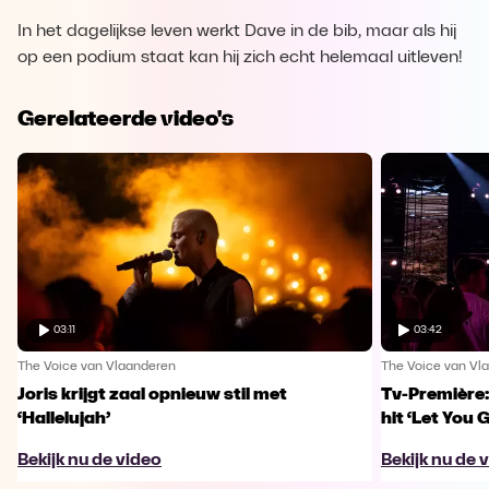
In het dagelijkse leven werkt Dave in de bib, maar als hij
op een podium staat kan hij zich echt helemaal uitleven!
Gerelateerde video's
03:11
03:42
The Voice van Vlaanderen
The Voice van Vl
Joris krijgt zaal opnieuw stil met
Tv-Première:
‘Hallelujah’
hit ‘Let You 
Bekijk nu de video
Bekijk nu de 