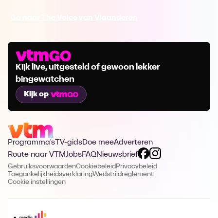
Ga naar The Voice van Vlaanderen
Kijk live, uitgesteld of gewoon lekker
bingewatchen
Kijk op
Programma's
TV-gids
Doe mee
Adverteren
Route naar VTM
Jobs
FAQ
Nieuwsbrief
Gebruiksvoorwaarden
Cookiebeleid
Privacybeleid
Toegankelijkheidsverklaring
Wedstrijdreglement
Cookie instellingen