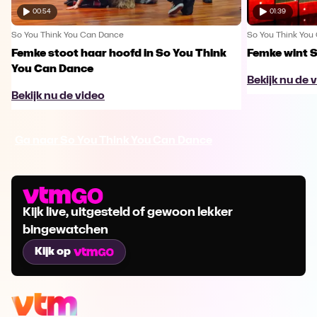
00:54
01:39
So You Think You Can Dance
So You Think You
Femke stoot haar hoofd in So You Think
Femke wint 
You Can Dance
Bekijk nu de 
Bekijk nu de video
Ga naar So You Think You Can Dance
Kijk live, uitgesteld of gewoon lekker
bingewatchen
Kijk op