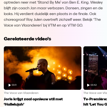
optreden neer met ‘Stand By Me’ van Ben E. King. Wesley
blijft zijn coach Jan maar verbazen. Dansen, zingen en de
looks. Hij verdient duidelijk een plaats in de finale. Ook
choreograaf Roy Julen overtreft zichzelf weer. Bekijk ‘The
Voice van Vlaanderen’ bij VTM en op VTM GO.
Gerelateerde video's
03:11
03:42
The Voice van Vlaanderen
The Voice van Vl
Joris krijgt zaal opnieuw stil met
Tv-Première:
‘Hallelujah’
hit ‘Let You 