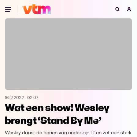
Oeps, browser niet ondersteund
Voor je onze programma's gaat ontdekken,
best je browser updaten of hieronder één
van de ondersteunde browsers
downloaden.
Google Chrome
Download
Firefox
Download
Safari
Download
16.12.2022
-
02:07
Wat een show! Wesley
Microsoft Edge
Download
brengt ‘Stand By Me’
Opera
Download
Wesley danst de benen van onder zijn lijf en zet een sterk