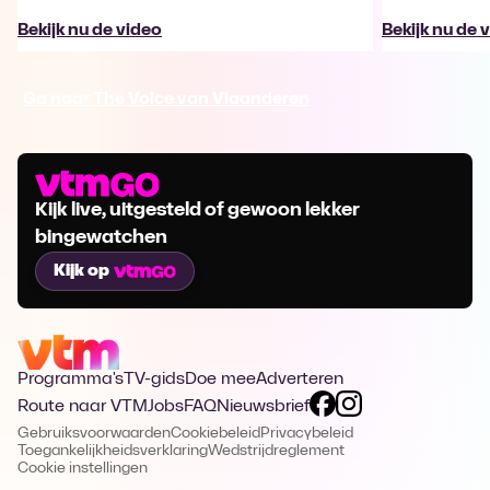
Bekijk nu de video
Bekijk nu de 
Ga naar The Voice van Vlaanderen
Kijk live, uitgesteld of gewoon lekker
bingewatchen
Kijk op
Programma's
TV-gids
Doe mee
Adverteren
Route naar VTM
Jobs
FAQ
Nieuwsbrief
Gebruiksvoorwaarden
Cookiebeleid
Privacybeleid
Toegankelijkheidsverklaring
Wedstrijdreglement
Cookie instellingen