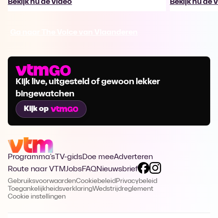
Bekijk nu de video
Bekijk nu de 
Ga naar The Voice van Vlaanderen
Kijk live, uitgesteld of gewoon lekker
bingewatchen
Kijk op
Programma's
TV-gids
Doe mee
Adverteren
Route naar VTM
Jobs
FAQ
Nieuwsbrief
Gebruiksvoorwaarden
Cookiebeleid
Privacybeleid
Toegankelijkheidsverklaring
Wedstrijdreglement
Cookie instellingen