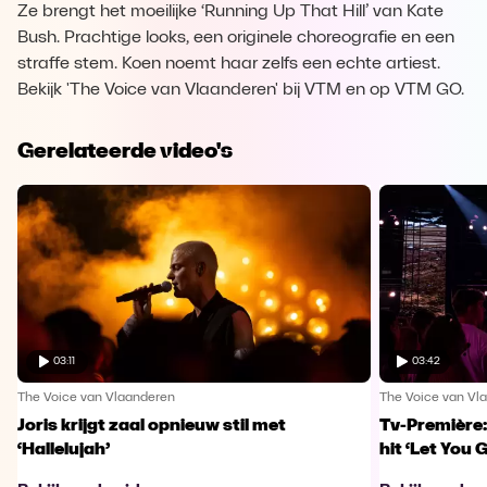
Ze brengt het moeilijke ‘Running Up That Hill’ van Kate
Bush. Prachtige looks, een originele choreografie en een
straffe stem. Koen noemt haar zelfs een echte artiest.
Bekijk 'The Voice van Vlaanderen' bij VTM en op VTM GO.
Gerelateerde video's
03:11
03:42
The Voice van Vlaanderen
The Voice van Vl
Joris krijgt zaal opnieuw stil met
Tv-Première:
‘Hallelujah’
hit ‘Let You 