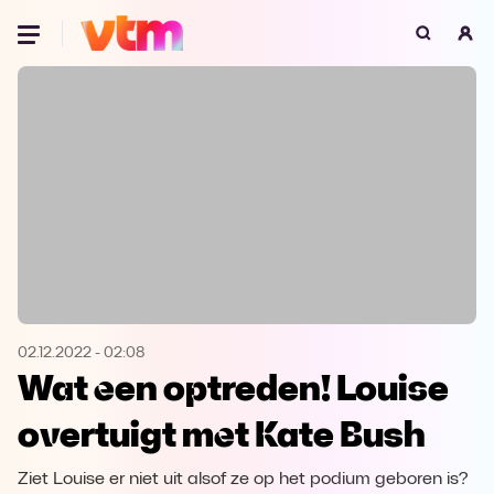
Oeps, browser niet ondersteund
Voor je onze programma's gaat ontdekken,
best je browser updaten of hieronder één
van de ondersteunde browsers
downloaden.
Google Chrome
Download
Firefox
Download
Safari
Download
02.12.2022
-
02:08
Wat een optreden! Louise
Microsoft Edge
Download
overtuigt met Kate Bush
Opera
Download
Ziet Louise er niet uit alsof ze op het podium geboren is?