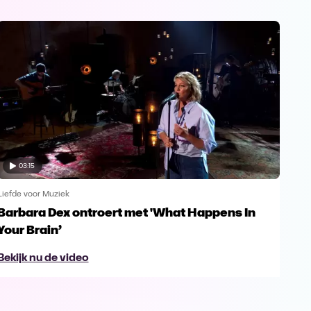
03:15
Liefde voor Muziek
Liefd
Barbara Dex ontroert met 'What Happens In
Enk
Your Brain’
Gu
Bekijk nu de video
Bek