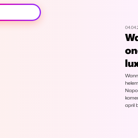
Oeps, browser niet ondersteund
04.04
Voor je onze programma's gaat ontdekken,
Wa
best je browser updaten of hieronder één
van de ondersteunde browsers
on
downloaden.
lu
Google Chrome
Download
Wanne
Firefox
Download
helem
Napol
komen
Safari
Download
april
Microsoft Edge
Download
Opera
Download