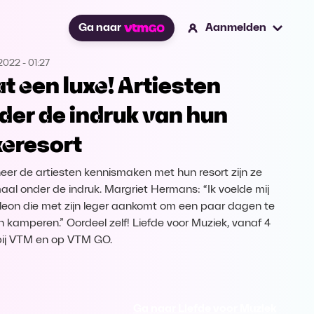
Ga naar
Aanmelden
.2022
-
01:27
t een luxe! Artiesten
der de indruk van hun
xeresort
er de artiesten kennismaken met hun resort zijn ze
aal onder de indruk. Margriet Hermans: “Ik voelde mij
eon die met zijn leger aankomt om een paar dagen te
 kamperen.” Oordeel zelf! Liefde voor Muziek, vanaf 4
 bij VTM en op VTM GO.
Ga naar Liefde voor Muziek