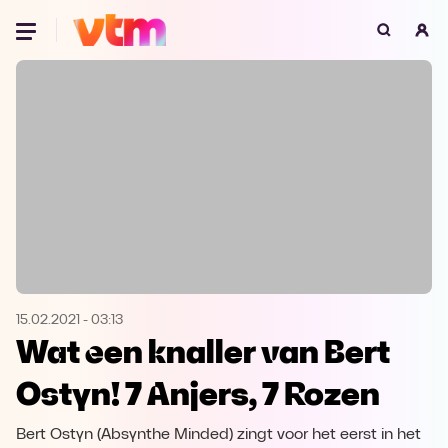
Oeps, browser niet ondersteund
Voor je onze programma's gaat ontdekken,
best je browser updaten of hieronder één
van de ondersteunde browsers
downloaden.
Google Chrome
Download
Firefox
Download
Safari
Download
15.02.2021
-
03:13
Wat een knaller van Bert
Microsoft Edge
Download
Ostyn! 7 Anjers, 7 Rozen
Opera
Download
Bert Ostyn (Absynthe Minded) zingt voor het eerst in het