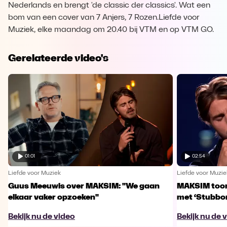
Nederlands en brengt 'de classic der classics'. Wat een
bom van een cover van 7 Anjers, 7 Rozen.Liefde voor
Muziek, elke maandag om 20.40 bij VTM en op VTM GO.
Gerelateerde video's
01:01
02:54
Liefde voor Muziek
Liefde voor Muzie
Guus Meeuwis over MAKSIM: "We gaan
MAKSIM toont
elkaar vaker opzoeken"
met ‘Stubbo
Bekijk nu de video
Bekijk nu de 