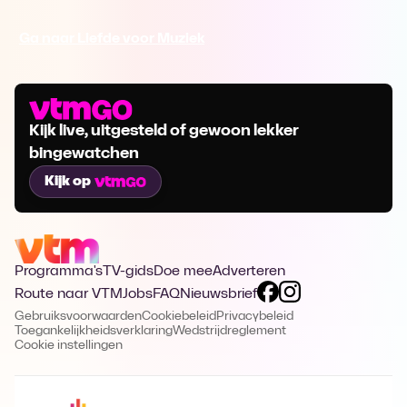
Ga naar Liefde voor Muziek
Kijk live, uitgesteld of gewoon lekker
bingewatchen
Kijk op
Programma's
TV-gids
Doe mee
Adverteren
Route naar VTM
Jobs
FAQ
Nieuwsbrief
Gebruiksvoorwaarden
Cookiebeleid
Privacybeleid
Toegankelijkheidsverklaring
Wedstrijdreglement
Cookie instellingen