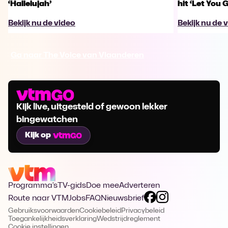
‘Hallelujah’
hit ‘Let You 
Bekijk nu de video
Bekijk nu de 
Ga naar The Voice van Vlaanderen
Kijk live, uitgesteld of gewoon lekker
bingewatchen
Kijk op
Programma's
TV-gids
Doe mee
Adverteren
Route naar VTM
Jobs
FAQ
Nieuwsbrief
Gebruiksvoorwaarden
Cookiebeleid
Privacybeleid
Toegankelijkheidsverklaring
Wedstrijdreglement
Cookie instellingen