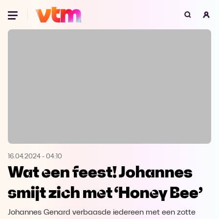
Oeps, browser niet ondersteund
Voor je onze programma's gaat ontdekken,
best je browser updaten of hieronder één
van de ondersteunde browsers
downloaden.
Google Chrome
Download
Firefox
Download
Safari
Download
16.04.2024
-
04:10
Wat een feest! Johannes
Microsoft Edge
Download
smijt zich met ‘Honey Bee’
Opera
Download
Johannes Genard verbaasde iedereen met een zotte