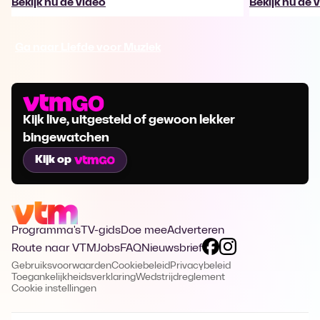
Bekijk nu de video
Bekijk nu de 
Ga naar Liefde voor Muziek
Kijk live, uitgesteld of gewoon lekker
bingewatchen
Kijk op
Programma's
TV-gids
Doe mee
Adverteren
Route naar VTM
Jobs
FAQ
Nieuwsbrief
Gebruiksvoorwaarden
Cookiebeleid
Privacybeleid
Toegankelijkheidsverklaring
Wedstrijdreglement
Cookie instellingen