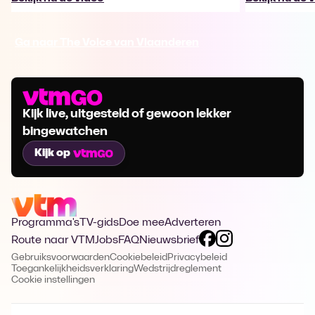
Ga naar The Voice van Vlaanderen
Kijk live, uitgesteld of gewoon lekker
bingewatchen
Kijk op
Programma's
TV-gids
Doe mee
Adverteren
Route naar VTM
Jobs
FAQ
Nieuwsbrief
Gebruiksvoorwaarden
Cookiebeleid
Privacybeleid
Toegankelijkheidsverklaring
Wedstrijdreglement
Cookie instellingen