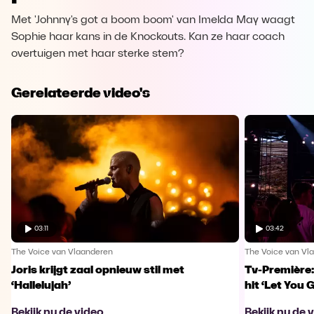
Met 'Johnny's got a boom boom' van Imelda May waagt
Sophie haar kans in de Knockouts. Kan ze haar coach
overtuigen met haar sterke stem?
Gerelateerde video's
03:11
03:42
The Voice van Vlaanderen
The Voice van Vl
Joris krijgt zaal opnieuw stil met
Tv-Première:
‘Hallelujah’
hit ‘Let You 
Bekijk nu de video
Bekijk nu de 