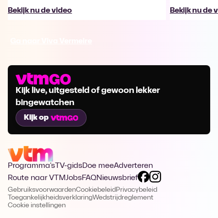
Bekijk nu de video
Bekijk nu de 
Ga naar Viva Vermeire
Kijk live, uitgesteld of gewoon lekker
bingewatchen
Kijk op
Programma's
TV-gids
Doe mee
Adverteren
Route naar VTM
Jobs
FAQ
Nieuwsbrief
Gebruiksvoorwaarden
Cookiebeleid
Privacybeleid
Toegankelijkheidsverklaring
Wedstrijdreglement
Cookie instellingen