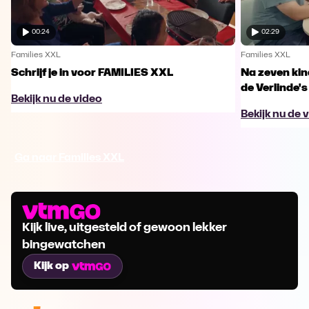
00:24
02:29
Families XXL
Families XXL
Schrijf je in voor FAMILIES XXL
Na zeven kind
de Verlinde's
Bekijk nu de video
Bekijk nu de 
Ga naar Families XXL
Kijk live, uitgesteld of gewoon lekker
bingewatchen
Kijk op