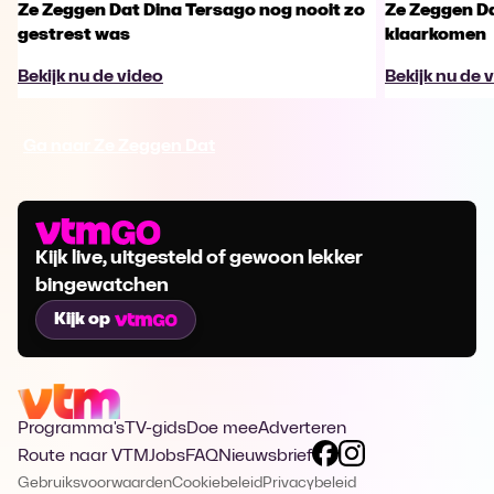
Ze Zeggen Dat Dina Tersago nog nooit zo
Ze Zeggen Da
gestrest was
klaarkomen
Bekijk nu de video
Bekijk nu de 
Ga naar Ze Zeggen Dat
Kijk live, uitgesteld of gewoon lekker
bingewatchen
Kijk op
Programma's
TV-gids
Doe mee
Adverteren
Route naar VTM
Jobs
FAQ
Nieuwsbrief
Gebruiksvoorwaarden
Cookiebeleid
Privacybeleid