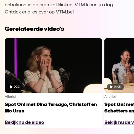
onbekend in de oren zal klinken: VTM kleurt je dag.
Ontdek er alles over op VTM.be!
Gerelateerde video's
00:34
01:05
Allerlei
Allerlei
Spot On! met Dina Tersago, Christoff en
Spot On! me
Mo Urus
Schetters en
Bekijk nu de video
Bekijk nu de 