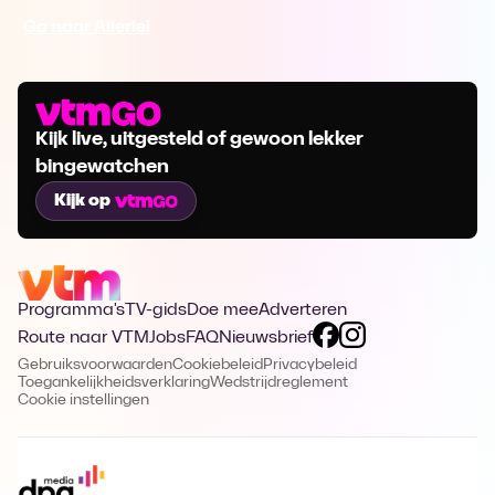
Ga naar Allerlei
Kijk live, uitgesteld of gewoon lekker
bingewatchen
Kijk op
Programma's
TV-gids
Doe mee
Adverteren
Route naar VTM
Jobs
FAQ
Nieuwsbrief
Gebruiksvoorwaarden
Cookiebeleid
Privacybeleid
Toegankelijkheidsverklaring
Wedstrijdreglement
Cookie instellingen