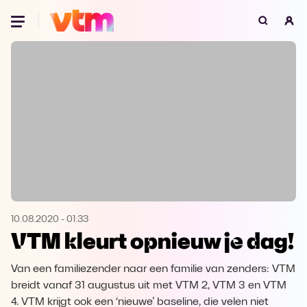
Oeps, browser niet ondersteund
Voor je onze programma's gaat ontdekken,
best je browser updaten of hieronder één
van de ondersteunde browsers
downloaden.
Google Chrome
Download
Firefox
Download
Safari
Download
10.08.2020
-
01:33
VTM kleurt opnieuw je dag!
Microsoft Edge
Download
Van een familiezender naar een familie van zenders: VTM
Opera
Download
breidt vanaf 31 augustus uit met VTM 2, VTM 3 en VTM
4. VTM krijgt ook een ‘nieuwe’ baseline, die velen niet