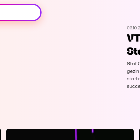
Oeps, browser niet ondersteund
06.10.
Voor je onze programma's gaat ontdekken,
VT
best je browser updaten of hieronder één
van de ondersteunde browsers
St
downloaden.
Staf 
Google Chrome
Download
gezin
start
Firefox
Download
succe
Safari
Download
Microsoft Edge
Download
Opera
Download