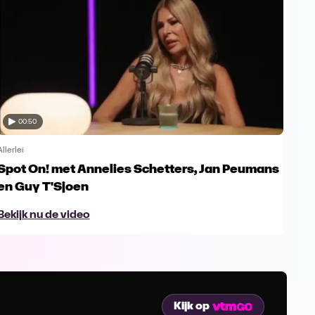
00:50
Allerlei
Allerl
Spot On! met Annelies Schetters, Jan Peumans
Spo
en Guy T'Sjoen
Ur
Bekijk nu de video
Bek
Kijk op