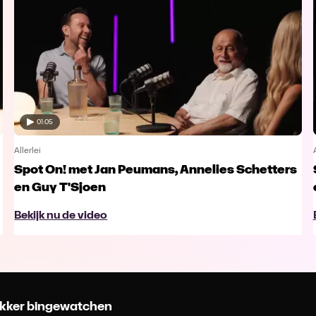
01:05
Allerlei
Spot On! met Jan Peumans, Annelies Schetters
en Guy T'Sjoen
Bekijk nu de video
 lekker bingewatchen