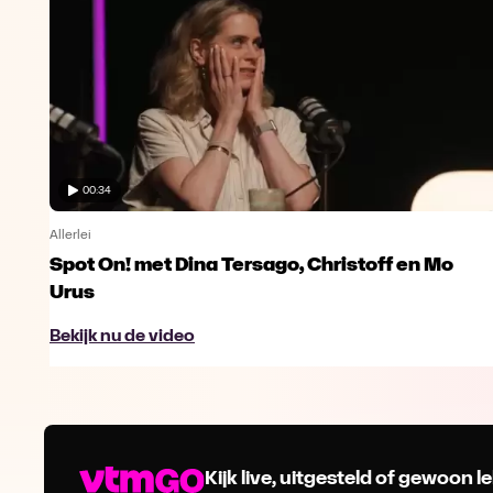
00:34
Allerlei
Spot On! met Dina Tersago, Christoff en Mo
Urus
Bekijk nu de video
Kijk live, uitgesteld of gewoon