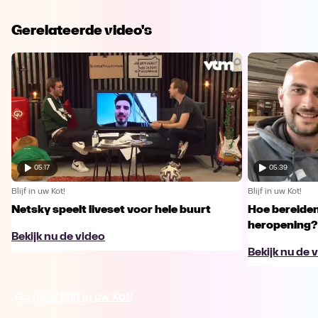
Gerelateerde video's
05:17
05:39
Blijf in uw Kot!
Blijf in uw Kot!
Netsky speelt liveset voor hele buurt
Hoe bereiden
heropening?
Bekijk nu de video
Bekijk nu de 
Ga naar Blijf in uw Kot!