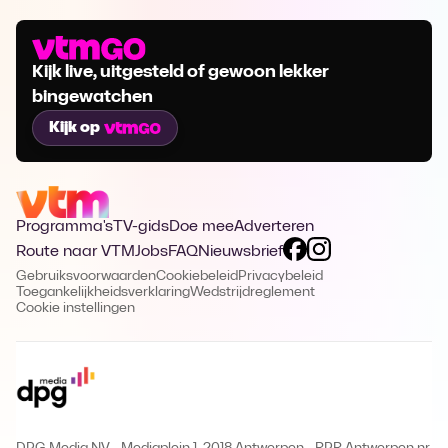
Kijk live, uitgesteld of gewoon lekker
bingewatchen
Kijk op
Programma's
TV-gids
Doe mee
Adverteren
Route naar VTM
Jobs
FAQ
Nieuwsbrief
Gebruiksvoorwaarden
Cookiebeleid
Privacybeleid
Toegankelijkheidsverklaring
Wedstrijdreglement
Cookie instellingen