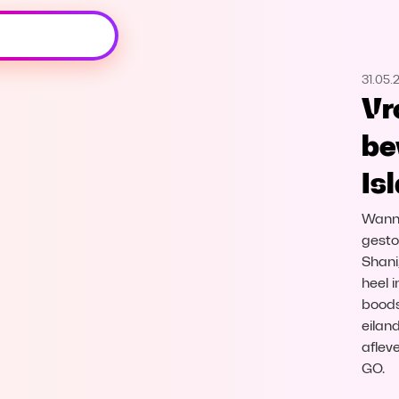
Oeps, browser niet ondersteund
31.05.
Voor je onze programma's gaat ontdekken,
Vr
best je browser updaten of hieronder één
van de ondersteunde browsers
be
downloaden.
Is
Google Chrome
Download
Wanne
Firefox
Download
gesto
Shani
heel 
Safari
Download
boods
eilan
Microsoft Edge
Download
aflev
GO.
Opera
Download