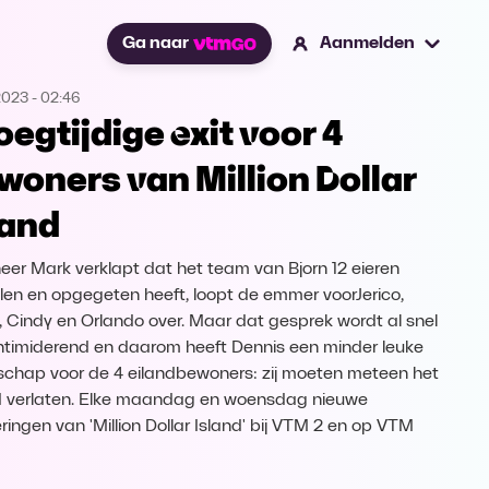
Ga naar
Aanmelden
2023
-
02:46
oegtijdige exit voor 4
woners van Million Dollar
land
er Mark verklapt dat het team van Bjorn 12 eieren
len en opgegeten heeft, loopt de emmer voorJerico,
, Cindy en Orlando over. Maar dat gesprek wordt al snel
intimiderend en daarom heeft Dennis een minder leuke
chap voor de 4 eilandbewoners: zij moeten meteen het
d verlaten. Elke maandag en woensdag nieuwe
eringen van 'Million Dollar Island' bij VTM 2 en op VTM