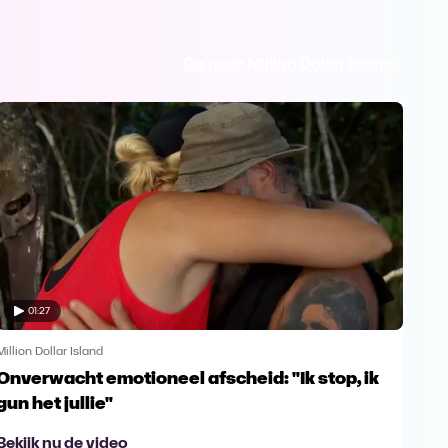
Ga naar Million Dollar Island
01:27
Million Dollar Island
Milli
Onverwacht emotioneel afscheid: "Ik stop, ik
D-d
gun het jullie"
zon
Bekijk nu de video
Bek