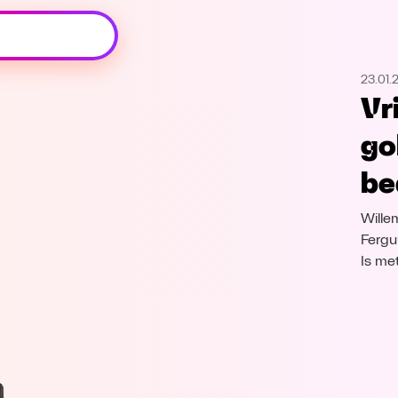
Oeps, browser niet ondersteund
23.01.
Voor je onze programma's gaat ontdekken,
Vr
best je browser updaten of hieronder één
van de ondersteunde browsers
go
downloaden.
be
Google Chrome
Download
Wille
Firefox
Download
Fergu
Is met
Safari
Download
Microsoft Edge
Download
Opera
Download