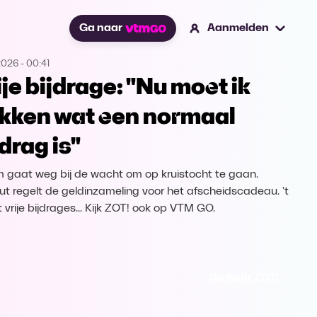
Ga naar
Aanmelden
2026
-
00:41
ije bijdrage: "Nu moet ik
kken wat een normaal
drag is"
m gaat weg bij de wacht om op kruistocht te gaan.
ut regelt de geldinzameling voor het afscheidscadeau. 't
 vrije bijdrages... Kijk ZOT! ook op VTM GO.
Ga naar ZOT!