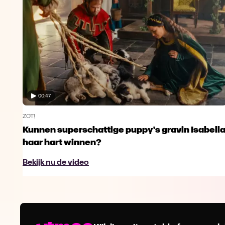
00:47
ZOT!
Kunnen superschattige puppy's gravin Isabell
haar hart winnen?
Bekijk nu de video