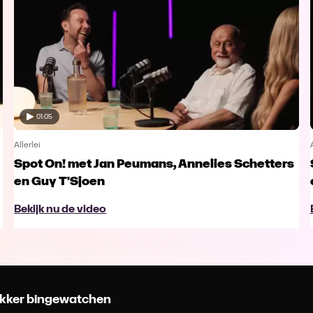
01:05
Allerlei
Spot On! met Jan Peumans, Annelies Schetters
en Guy T'Sjoen
Bekijk nu de video
 lekker bingewatchen