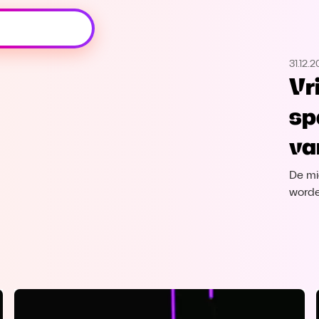
Oeps, browser niet ondersteund
31.12.
Voor je onze programma's gaat ontdekken,
Vr
best je browser updaten of hieronder één
van de ondersteunde browsers
sp
downloaden.
va
Google Chrome
Download
De mi
Firefox
Download
worde
Safari
Download
Microsoft Edge
Download
Opera
Download