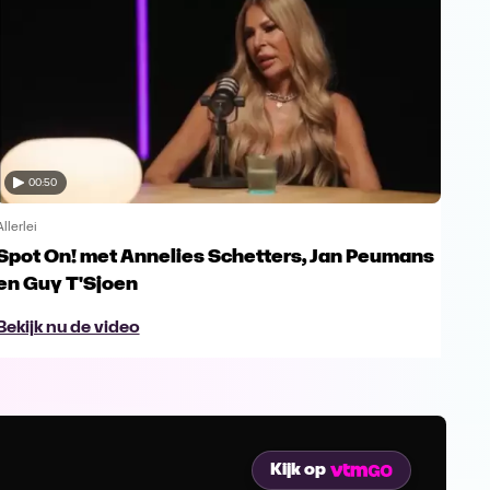
00:50
Allerlei
Allerl
Spot On! met Annelies Schetters, Jan Peumans
Spo
en Guy T'Sjoen
Ur
Bekijk nu de video
Bek
Kijk op