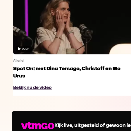
00:34
Allerlei
Spot On! met Dina Tersago, Christoff en Mo
Urus
Bekijk nu de video
Kijk live, uitgesteld of gewoon