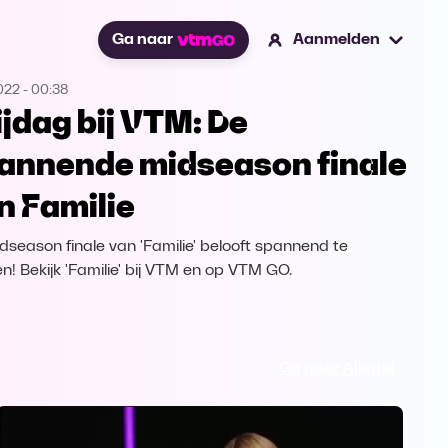
Ga naar
Aanmelden
2022
-
00:38
ijdag bij VTM: De
annende midseason finale
n Familie
dseason finale van 'Familie' belooft spannend te
n! Bekijk 'Familie' bij VTM en op VTM GO.
Ga naar Allerlei