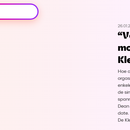
Oeps, browser niet ondersteund
26.01.
Voor je onze programma's gaat ontdekken,
“V
best je browser updaten of hieronder één
van de ondersteunde browsers
mo
downloaden.
Kl
Google Chrome
Download
Hoe a
Firefox
Download
orgas
enkel
de si
Safari
Download
spann
Dean 
Microsoft Edge
Download
date.
De Kl
Opera
Download