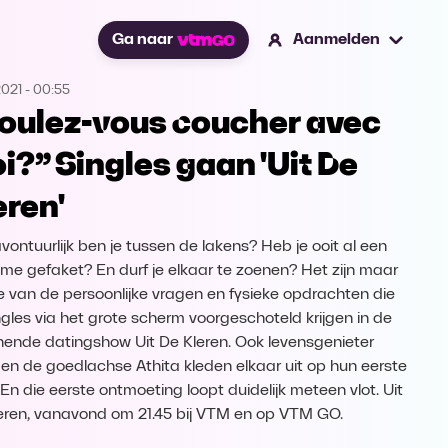
Ga naar
Aanmelden
2021
-
00:55
oulez-vous coucher avec
i?” Singles gaan 'Uit De
eren'
vontuurlijk ben je tussen de lakens? Heb je ooit al een
me gefaket? En durf je elkaar te zoenen? Het zijn maar
e van de persoonlijke vragen en fysieke opdrachten die
ngles via het grote scherm voorgeschoteld krijgen in de
ende datingshow Uit De Kleren. Ook levensgenieter
en de goedlachse Athita kleden elkaar uit op hun eerste
 En die eerste ontmoeting loopt duidelijk meteen vlot. Uit
eren, vanavond om 21.45 bij VTM en op VTM GO.