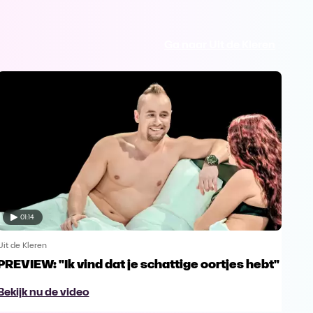
Ga naar Uit de Kleren
01:14
Uit de Kleren
Uit d
PREVIEW: "Ik vind dat je schattige oortjes hebt"
"Bi
Bekijk nu de video
Bek