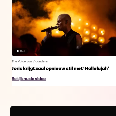
03:11
The Voice van Vlaanderen
Joris krijgt zaal opnieuw stil met ‘Hallelujah’
Bekijk nu de video