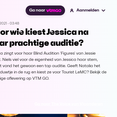
Ga naar
Aanmelden
2021
-
03:48
or wie kiest Jessica na
ar prachtige auditie?
a zingt voor haar Blind Audition 'Figures' van Jessie
. Niels viel voor de eigenheid van Jessica haar stem,
st vond het gewoon een top auditie. Geeft Natalia het
e duwtje in de rug en kiest ze voor Tourist LeMC? Bekijk de
dige aflevering op VTM GO.
Ga naar The Voice van Vlaanderen