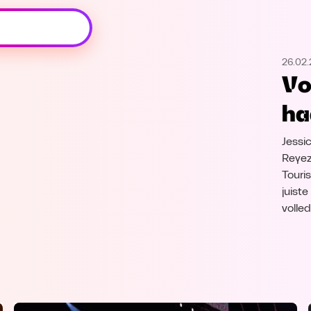
Oeps, browser niet ondersteund
26.02.
Voor je onze programma's gaat ontdekken,
Vo
best je browser updaten of hieronder één
van de ondersteunde browsers
ha
downloaden.
Jessic
Google Chrome
Download
Reyez
Touri
Firefox
Download
juist
volle
Safari
Download
Microsoft Edge
Download
Opera
Download