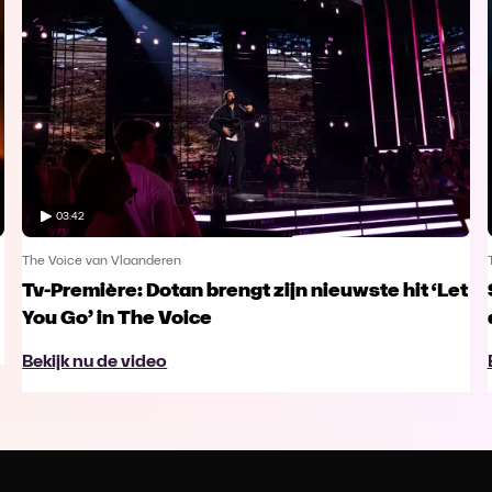
03:42
The Voice van Vlaanderen
Tv-Première: Dotan brengt zijn nieuwste hit ‘Let
You Go’ in The Voice
Bekijk nu de video