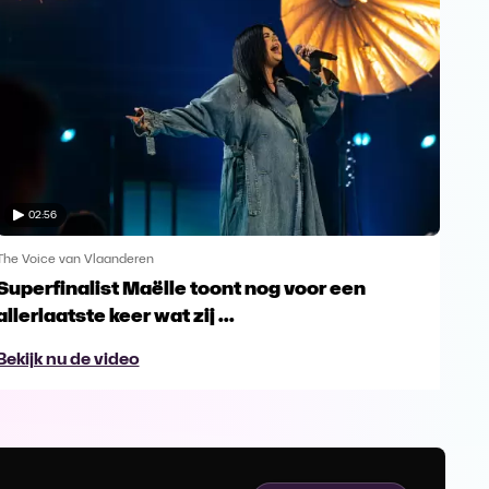
02:56
The Voice van Vlaanderen
The 
Superfinalist Maëlle toont nog voor een
Het
allerlaatste keer wat zij ...
Vl
Bekijk nu de video
Bek