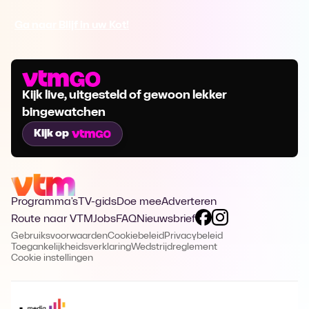
Ga naar Blijf in uw Kot!
Kijk live, uitgesteld of gewoon lekker
bingewatchen
Kijk op
Programma's
TV-gids
Doe mee
Adverteren
Route naar VTM
Jobs
FAQ
Nieuwsbrief
Gebruiksvoorwaarden
Cookiebeleid
Privacybeleid
Toegankelijkheidsverklaring
Wedstrijdreglement
Cookie instellingen