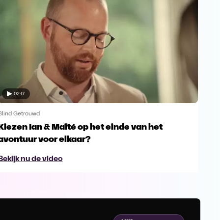
02:17
Blind Getrouwd
Blin
Kiezen Ian & Maïté op het einde van het
Ga 
avontuur voor elkaar?
en s
Bekijk nu de video
Bek