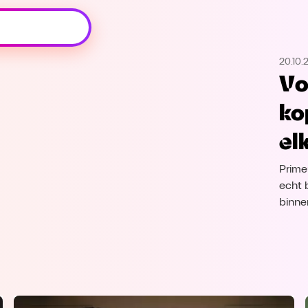
Oeps, browser niet ondersteund
20.10.
Voor je onze programma's gaat ontdekken,
Vo
best je browser updaten of hieronder één
van de ondersteunde browsers
ko
downloaden.
el
Google Chrome
Download
Prime
Firefox
Download
echt 
binne
Safari
Download
Microsoft Edge
Download
Opera
Download