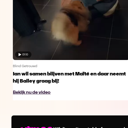
01:10
Blind Getrouwd
Ian wil samen blijven met Maïté en daar neemt
hij Bailey graag bij!
Bekijk nu de video