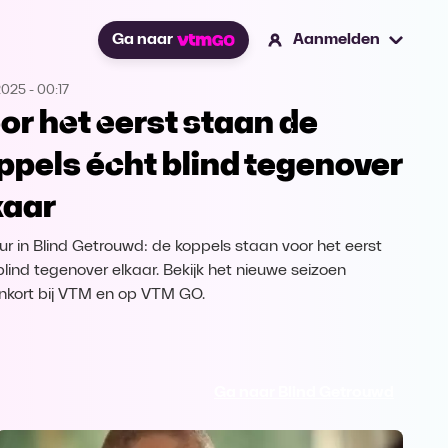
Ga naar
Aanmelden
2025
-
00:17
or het eerst staan de
ppels écht blind tegenover
kaar
ur in Blind Getrouwd: de koppels staan voor het eerst
blind tegenover elkaar. Bekijk het nieuwe seizoen
nkort bij VTM en op VTM GO.
Ga naar Blind Getrouwd