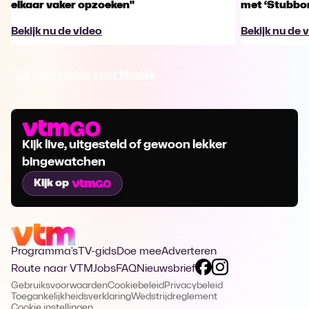
elkaar vaker opzoeken"
met ‘Stubbo
Bekijk nu de video
Bekijk nu de 
Ga naar Liefde voor Muziek
Kijk live, uitgesteld of gewoon lekker
bingewatchen
Kijk op
Programma's
TV-gids
Doe mee
Adverteren
Route naar VTM
Jobs
FAQ
Nieuwsbrief
Gebruiksvoorwaarden
Cookiebeleid
Privacybeleid
Toegankelijkheidsverklaring
Wedstrijdreglement
Cookie instellingen