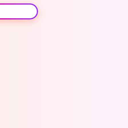
Oeps, browser niet ondersteund
Voor je onze programma's gaat ontdekken,
best je browser updaten of hieronder één
van de ondersteunde browsers
downloaden.
Google Chrome
Download
Firefox
Download
Safari
Download
Microsoft Edge
Download
Opera
Download