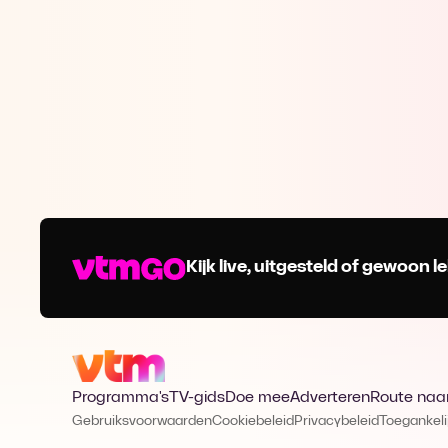
Kijk live, uitgesteld of gewoon
Programma's
TV-gids
Doe mee
Adverteren
Route naa
Gebruiksvoorwaarden
Cookiebeleid
Privacybeleid
Toegankeli