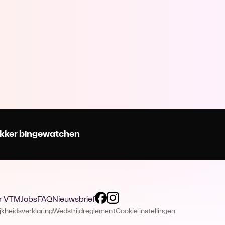
 lekker bingewatchen
r VTM
Jobs
FAQ
Nieuwsbrief
jkheidsverklaring
Wedstrijdreglement
Cookie instellingen