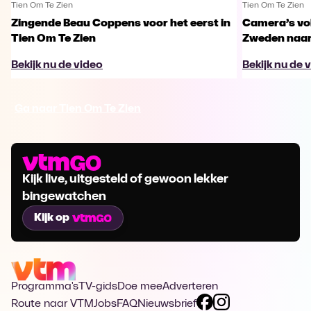
Tien Om Te Zien
Tien Om Te Zien
Zingende Beau Coppens voor het eerst in
Camera’s vo
Tien Om Te Zien
Zweden naar 
Bekijk nu de video
Bekijk nu de 
Ga naar Tien Om Te Zien
Kijk live, uitgesteld of gewoon lekker
bingewatchen
Kijk op
Programma's
TV-gids
Doe mee
Adverteren
Route naar VTM
Jobs
FAQ
Nieuwsbrief