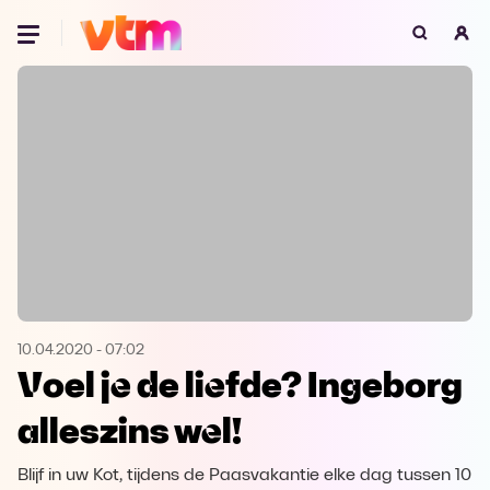
Oeps, browser niet ondersteund
Voor je onze programma's gaat ontdekken,
best je browser updaten of hieronder één
van de ondersteunde browsers
downloaden.
Google Chrome
Download
Firefox
Download
Safari
Download
10.04.2020
-
07:02
Voel je de liefde? Ingeborg
Microsoft Edge
Download
alleszins wel!
Opera
Download
Blijf in uw Kot, tijdens de Paasvakantie elke dag tussen 10