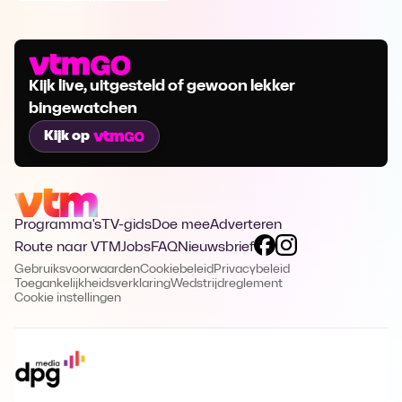
Kijk live, uitgesteld of gewoon lekker
bingewatchen
Kijk op
Programma's
TV-gids
Doe mee
Adverteren
Route naar VTM
Jobs
FAQ
Nieuwsbrief
Gebruiksvoorwaarden
Cookiebeleid
Privacybeleid
Toegankelijkheidsverklaring
Wedstrijdreglement
Cookie instellingen