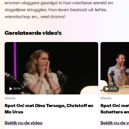
ervaren vloggers gevolgd in hun creatieve wereld en
dagelijkse struggles. Hun leven bestaat uit liefde,
vriendschap en… veel drama!
Gerelateerde video's
00:34
01:05
Allerlei
Allerlei
Spot On! met Dina Tersago, Christoff en
Spot On! me
Mo Urus
Schetters en
Bekijk nu de video
Bekijk nu de 