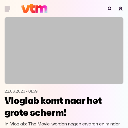
Oeps, browser niet ondersteund
Voor je onze programma's gaat ontdekken,
best je browser updaten of hieronder één
van de ondersteunde browsers
downloaden.
Google Chrome
Download
Firefox
Download
Safari
Download
22.06.2023
-
01:59
Vloglab komt naar het
Microsoft Edge
Download
grote scherm!
Opera
Download
In ‘Vloglab: The Movie’ worden negen ervaren en minder