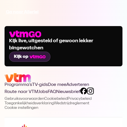
Ga naar Allerlei
Kijk live, uitgesteld of gewoon lekker
bingewatchen
Kijk op
Programma's
TV-gids
Doe mee
Adverteren
Route naar VTM
Jobs
FAQ
Nieuwsbrief
Gebruiksvoorwaarden
Cookiebeleid
Privacybeleid
Toegankelijkheidsverklaring
Wedstrijdreglement
Cookie instellingen