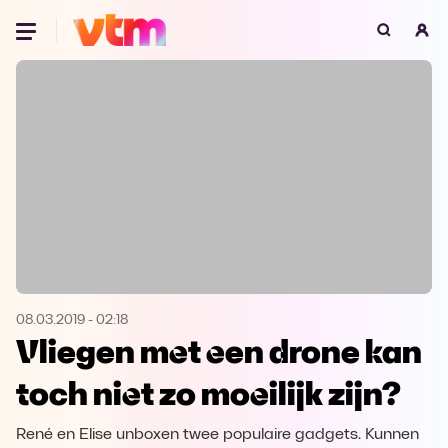
Oeps, browser niet ondersteund
Voor je onze programma's gaat ontdekken,
best je browser updaten of hieronder één
van de ondersteunde browsers
downloaden.
Google Chrome
Download
Firefox
Download
Safari
Download
08.03.2019
-
02:18
Vliegen met een drone kan
Microsoft Edge
Download
toch niet zo moeilijk zijn?
Opera
Download
René en Elise unboxen twee populaire gadgets. Kunnen