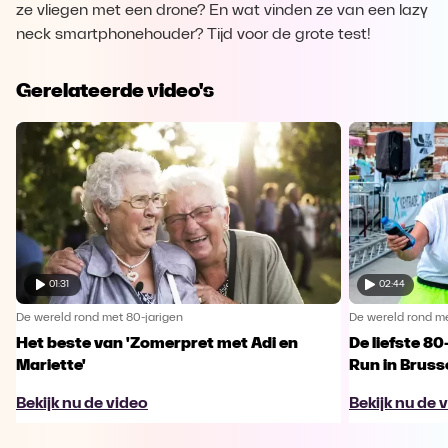
ze vliegen met een drone? En wat vinden ze van een lazy
neck smartphonehouder? Tijd voor de grote test!
Gerelateerde video's
01:31
02:44
De wereld rond met 80-jarigen
De wereld rond me
Het beste van 'Zomerpret met Adi en
De liefste 80
Mariette'
Run in Bruss
Bekijk nu de video
Bekijk nu de 