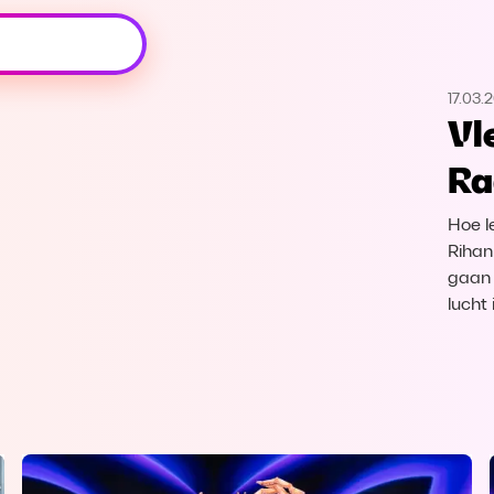
Oeps, browser niet ondersteund
17.03.
Voor je onze programma's gaat ontdekken,
Vl
best je browser updaten of hieronder één
van de ondersteunde browsers
Ra
downloaden.
Hoe l
Google Chrome
Download
Rihan
gaan 
Firefox
Download
lucht
Safari
Download
Microsoft Edge
Download
Opera
Download