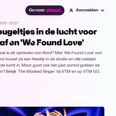
Ga naar
Aanmelden
2023
-
02:27
eugeltjes in de lucht voor
af en 'We Found Love'
euk is dit optreden van Raaf? Met 'We Found Love' van
na bouwt ze een feestje in de studio en alle vuistjes
de lucht in. Maar gaat ook het juist aantal gokken de
 in? Bekijk 'The Masked Singer' bij VTM en op VTM GO.
Ga naar The Masked Singer