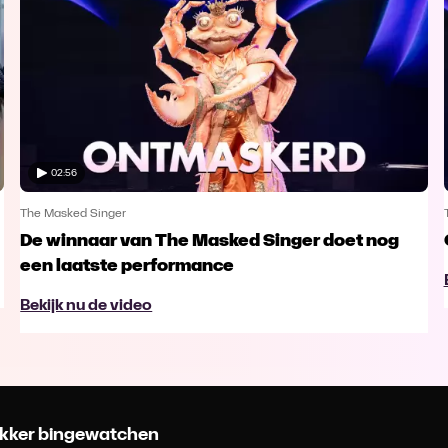
02:56
The Masked Singer
De winnaar van The Masked Singer doet nog
een laatste performance
Bekijk nu de video
 lekker bingewatchen