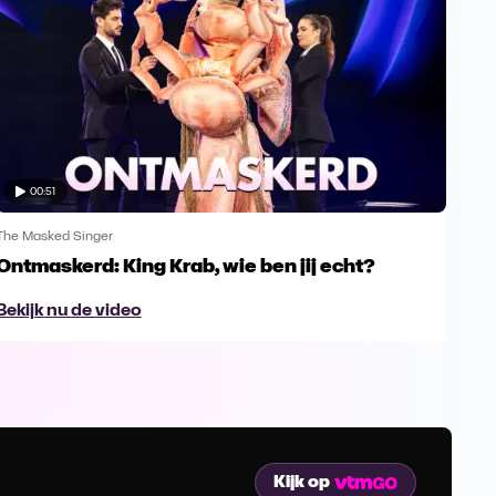
00:51
The Masked Singer
The 
Ontmaskerd: King Krab, wie ben jij echt?
Een
naa
Bekijk nu de video
Bek
Kijk op