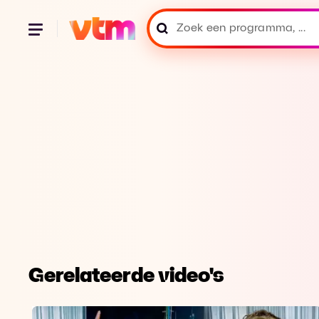
Gerelateerde video's