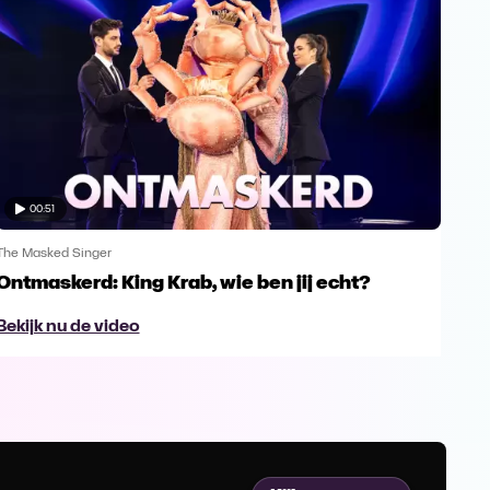
00:51
The Masked Singer
The 
Ontmaskerd: King Krab, wie ben jij echt?
Een
naa
Bekijk nu de video
Bek