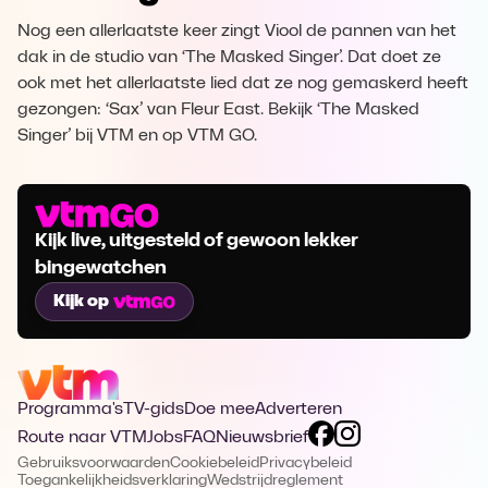
Nog een allerlaatste keer zingt Viool de pannen van het
dak in de studio van ‘The Masked Singer’. Dat doet ze
ook met het allerlaatste lied dat ze nog gemaskerd heeft
gezongen: ‘Sax’ van Fleur East. Bekijk ‘The Masked
Singer’ bij VTM en op VTM GO.
Kijk live, uitgesteld of gewoon lekker
bingewatchen
Kijk op
Programma's
TV-gids
Doe mee
Adverteren
Route naar VTM
Jobs
FAQ
Nieuwsbrief
Gebruiksvoorwaarden
Cookiebeleid
Privacybeleid
Toegankelijkheidsverklaring
Wedstrijdreglement