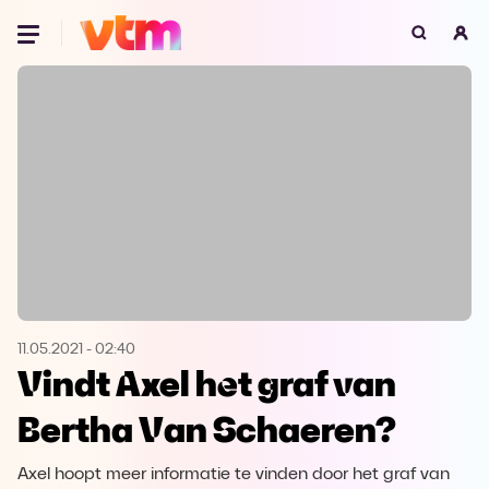
Oeps, browser niet ondersteund
Voor je onze programma's gaat ontdekken,
best je browser updaten of hieronder één
van de ondersteunde browsers
downloaden.
Google Chrome
Download
Firefox
Download
Safari
Download
11.05.2021
-
02:40
Vindt Axel het graf van
Microsoft Edge
Download
Bertha Van Schaeren?
Opera
Download
Axel hoopt meer informatie te vinden door het graf van