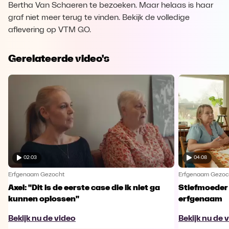
Bertha Van Schaeren te bezoeken. Maar helaas is haar
graf niet meer terug te vinden. Bekijk de volledige
aflevering op VTM GO.
Gerelateerde video's
02:03
04:08
Erfgenaam Gezocht
Erfgenaam Gezoc
Axel: "Dit is de eerste case die ik niet ga
Stiefmoeder 
kunnen oplossen"
erfgenaam
Bekijk nu de video
Bekijk nu de 