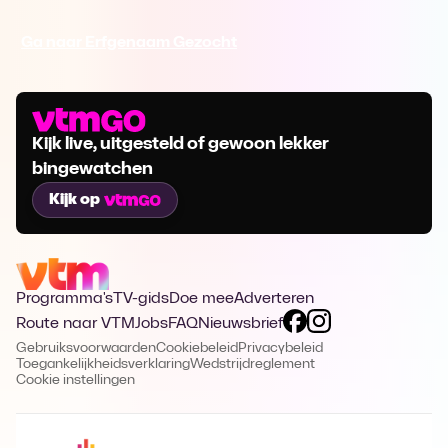
Ga naar Erfgenaam Gezocht
Kijk live, uitgesteld of gewoon lekker
bingewatchen
Kijk op
Programma's
TV-gids
Doe mee
Adverteren
Route naar VTM
Jobs
FAQ
Nieuwsbrief
Gebruiksvoorwaarden
Cookiebeleid
Privacybeleid
Toegankelijkheidsverklaring
Wedstrijdreglement
Cookie instellingen