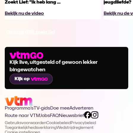
Zoekt Lief: "Ik heb lang ...
jeugdliefde?
Bekijk nu de video
Bekijk nu de 
Ga naar B&B zoekt lief
Kijk live, uitgesteld of gewoon lekker
bingewatchen
Kijk op
Programma's
TV-gids
Doe mee
Adverteren
Route naar VTM
Jobs
FAQ
Nieuwsbrief
Gebruiksvoorwaarden
Cookiebeleid
Privacybeleid
Toegankelijkheidsverklaring
Wedstrijdreglement
Cookie instellingen