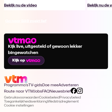
Bekijk nu de video
Bekijk nu de 
Ga naar B&B zoekt lief
Kijk live, uitgesteld of gewoon lekker
bingewatchen
Kijk op
Programma's
TV-gids
Doe mee
Adverteren
Route naar VTM
Jobs
FAQ
Nieuwsbrief
Gebruiksvoorwaarden
Cookiebeleid
Privacybeleid
Toegankelijkheidsverklaring
Wedstrijdreglement
Cookie instellingen