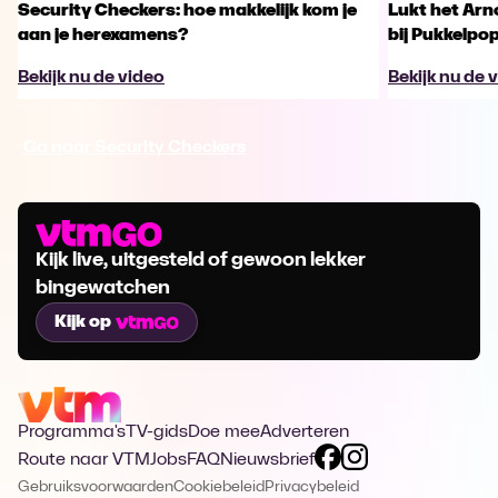
Security Checkers: hoe makkelijk kom je
Lukt het Arn
aan je herexamens?
bij Pukkelpo
Bekijk nu de video
Bekijk nu de 
Ga naar Security Checkers
Kijk live, uitgesteld of gewoon lekker
bingewatchen
Kijk op
Programma's
TV-gids
Doe mee
Adverteren
Route naar VTM
Jobs
FAQ
Nieuwsbrief
Gebruiksvoorwaarden
Cookiebeleid
Privacybeleid