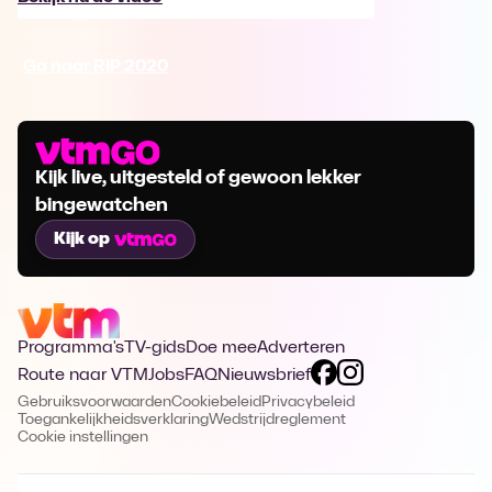
Ga naar RIP 2020
Kijk live, uitgesteld of gewoon lekker
bingewatchen
Kijk op
Programma's
TV-gids
Doe mee
Adverteren
Route naar VTM
Jobs
FAQ
Nieuwsbrief
Gebruiksvoorwaarden
Cookiebeleid
Privacybeleid
Toegankelijkheidsverklaring
Wedstrijdreglement
Cookie instellingen