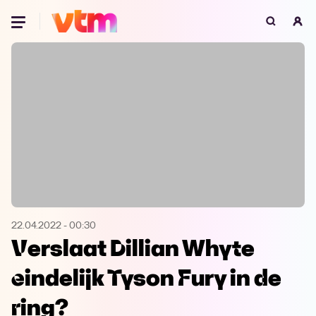
Oeps, browser niet ondersteund
Voor je onze programma's gaat ontdekken,
best je browser updaten of hieronder één
van de ondersteunde browsers
downloaden.
Google Chrome
Download
Firefox
Download
Safari
Download
22.04.2022
-
00:30
Verslaat Dillian Whyte
Microsoft Edge
Download
eindelijk Tyson Fury in de
Opera
Download
ring?