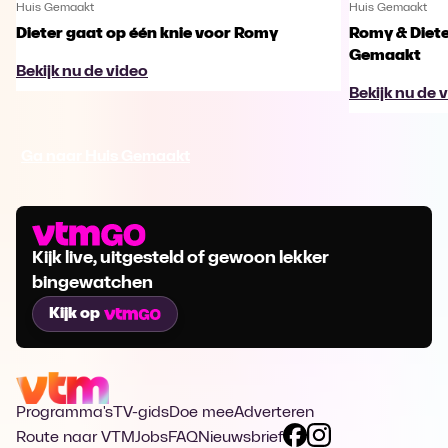
Huis Gemaakt
Huis Gemaakt
Dieter gaat op één knie voor Romy
Romy & Diete
Gemaakt
Bekijk nu de video
Bekijk nu de 
Ga naar Huis Gemaakt
Kijk live, uitgesteld of gewoon lekker
bingewatchen
Kijk op
Programma's
TV-gids
Doe mee
Adverteren
Route naar VTM
Jobs
FAQ
Nieuwsbrief