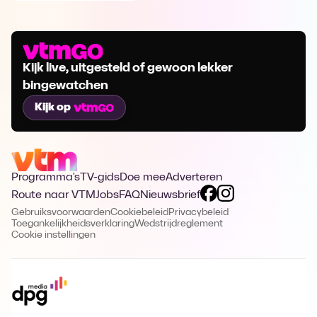
Kijk live, uitgesteld of gewoon lekker
bingewatchen
Kijk op
Programma's
TV-gids
Doe mee
Adverteren
Route naar VTM
Jobs
FAQ
Nieuwsbrief
Gebruiksvoorwaarden
Cookiebeleid
Privacybeleid
Toegankelijkheidsverklaring
Wedstrijdreglement
Cookie instellingen