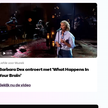
03:15
Liefde voor Muziek
Liefd
Barbara Dex ontroert met 'What Happens In
Enk
Your Brain’
Gu
Bekijk nu de video
Bek