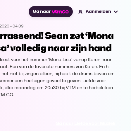
Ga naar
Aanmelden
.2020
-
04:09
rrassend! Sean zet ‘Mona
sa’ volledig naar zijn hand
kiest voor het nummer ‘Mona Lisa’ vanop Karen haar
laat. Een van de favoriete nummers van Karen. En hij
 het niet bij zingen alleen, hij haalt de drums boven om
ummer een heel eigen gevoel te geven. Liefde voor
k, elke maandag om 20u30 bij VTM en te herbekijken
TM GO.
Ga naar Liefde voor Muziek