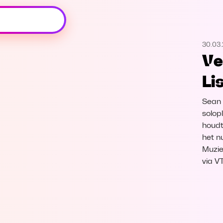
Oeps, browser niet ondersteund
30.03
Voor je onze programma's gaat ontdekken,
Ve
best je browser updaten of hieronder één
van de ondersteunde browsers
Li
downloaden.
Sean 
Google Chrome
Download
solop
houdt
Firefox
Download
het n
Muzie
Safari
Download
via V
Microsoft Edge
Download
Opera
Download