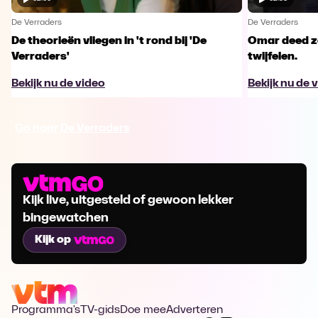
De Verraders
De Verraders
De theorieën vliegen in 't rond bij 'De
Omar deed ze
Verraders'
twijfelen.
Bekijk nu de video
Bekijk nu de 
Ga naar De Verraders
Kijk live, uitgesteld of gewoon lekker
bingewatchen
Kijk op
Programma's
TV-gids
Doe mee
Adverteren