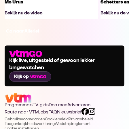
Mo Urus
Schetters en
Bekijk nu de video
Bekijk nu de 
Ga naar Allerlei
Kijk live, uitgesteld of gewoon lekker
bingewatchen
Kijk op
Programma's
TV-gids
Doe mee
Adverteren
Route naar VTM
Jobs
FAQ
Nieuwsbrief
Gebruiksvoorwaarden
Cookiebeleid
Privacybeleid
Toegankelijkheidsverklaring
Wedstrijdreglement
Cookie instellingen