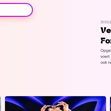
Oeps, browser niet ondersteund
31.03.
Voor je onze programma's gaat ontdekken,
Ve
best je browser updaten of hieronder één
van de ondersteunde browsers
Fo
downloaden.
Opgep
Google Chrome
Download
voert
ook n
Firefox
Download
Safari
Download
Microsoft Edge
Download
Opera
Download