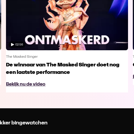
02:56
The Masked Singer
De winnaar van The Masked Singer doet nog
een laatste performance
Bekijk nu de video
 lekker bingewatchen