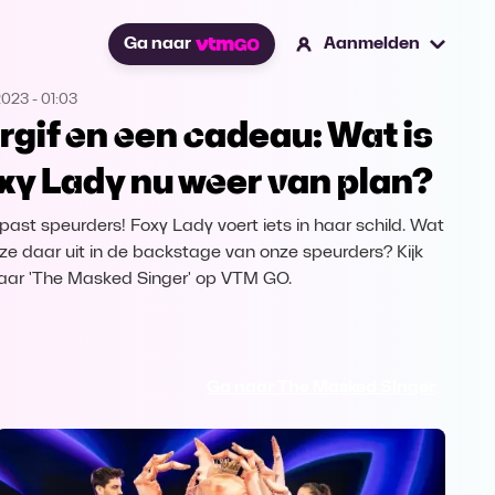
Ga naar
Aanmelden
2023
-
01:03
rgif en een cadeau: Wat is
xy Lady nu weer van plan?
ast speurders! Foxy Lady voert iets in haar schild. Wat
 ze daar uit in de backstage van onze speurders? Kijk
aar 'The Masked Singer' op VTM GO.
Ga naar The Masked Singer