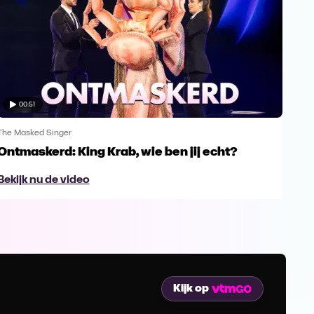
00:51
The Masked Singer
The 
Ontmaskerd: King Krab, wie ben jij echt?
Een
naa
Bekijk nu de video
Bek
Kijk op