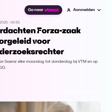
Ga naar
Aanmelden
.2025
-
00:55
rdachten Forza-zaak
orgeleid voor
derzoeksrechter
'Bar Goens' elke maandag tot donderdag bij VTM en op
GO.
Ga naar Bar Goens