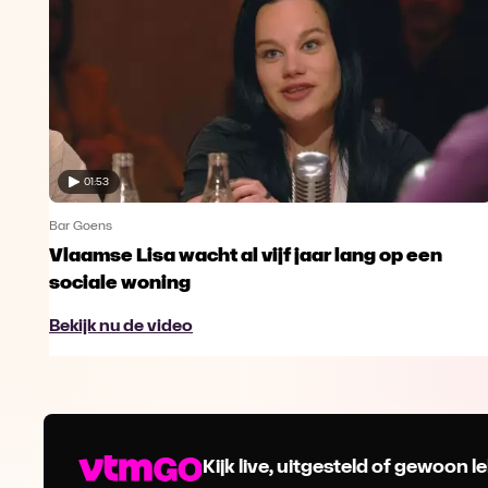
01:53
Bar Goens
Vlaamse Lisa wacht al vijf jaar lang op een
sociale woning
Bekijk nu de video
Kijk live, uitgesteld of gewoon