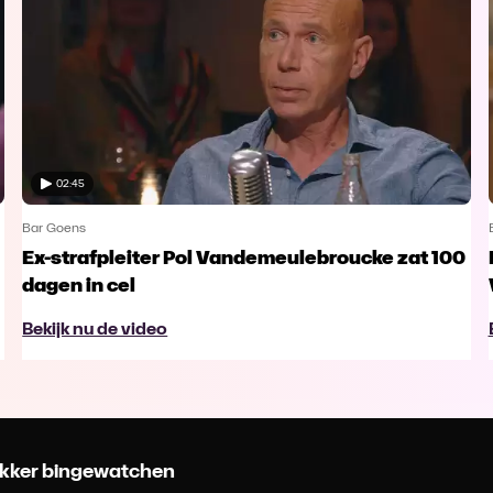
02:45
Bar Goens
Ex-strafpleiter Pol Vandemeulebroucke zat 100
dagen in cel
Bekijk nu de video
 lekker bingewatchen