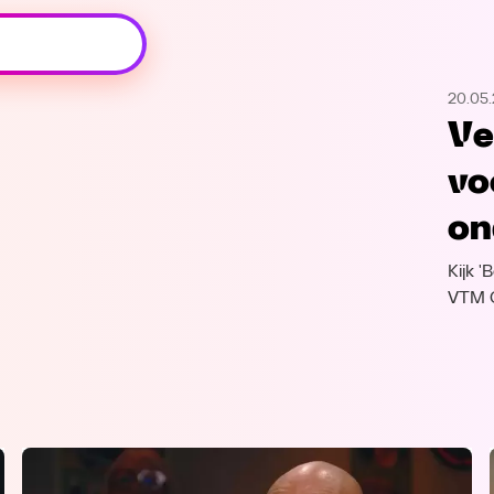
Oeps, browser niet ondersteund
20.05
Voor je onze programma's gaat ontdekken,
Ve
best je browser updaten of hieronder één
van de ondersteunde browsers
vo
downloaden.
on
Google Chrome
Download
Kijk 
Firefox
Download
VTM 
Safari
Download
Microsoft Edge
Download
Opera
Download