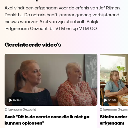
Axel vindt een erfgenaam voor de erfenis van Jef Rijmen.
Denkt hij. De notaris heeft jammer genoeg verbijsterend
nieuws waarvan Axel van zijn stoel valt. Bekijk
'Erfgenaam Gezocht' bij VTM en op VTM GO.
Gerelateerde video's
02:03
04:08
Erfgenaam Gezocht
Erfgenaam Gezoc
Axel: "Dit is de eerste case die ik niet ga
Stiefmoeder 
kunnen oplossen"
erfgenaam