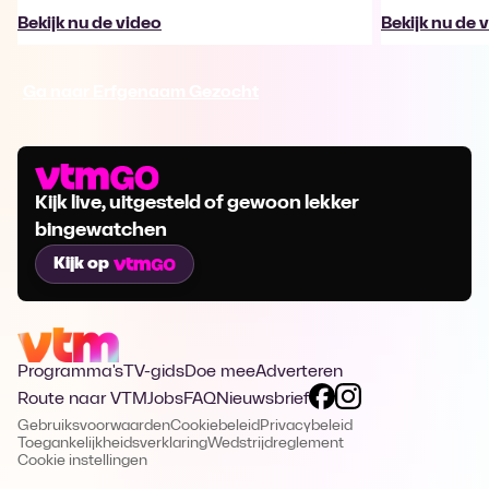
Bekijk nu de video
Bekijk nu de 
Ga naar Erfgenaam Gezocht
Kijk live, uitgesteld of gewoon lekker
bingewatchen
Kijk op
Programma's
TV-gids
Doe mee
Adverteren
Route naar VTM
Jobs
FAQ
Nieuwsbrief
Gebruiksvoorwaarden
Cookiebeleid
Privacybeleid
Toegankelijkheidsverklaring
Wedstrijdreglement
Cookie instellingen