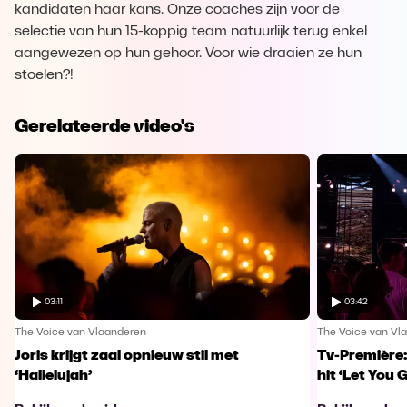
kandidaten haar kans. Onze coaches zijn voor de
selectie van hun 15-koppig team natuurlijk terug enkel
aangewezen op hun gehoor. Voor wie draaien ze hun
stoelen?!
Gerelateerde video's
03:11
03:42
The Voice van Vlaanderen
The Voice van Vl
Joris krijgt zaal opnieuw stil met
Tv-Première:
‘Hallelujah’
hit ‘Let You 