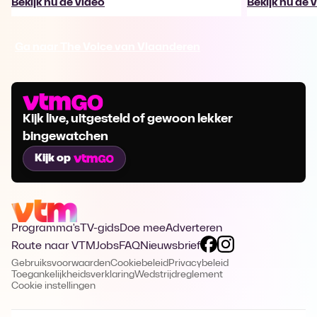
Bekijk nu de video
Bekijk nu de 
Ga naar The Voice van Vlaanderen
Kijk live, uitgesteld of gewoon lekker
bingewatchen
Kijk op
Programma's
TV-gids
Doe mee
Adverteren
Route naar VTM
Jobs
FAQ
Nieuwsbrief
Gebruiksvoorwaarden
Cookiebeleid
Privacybeleid
Toegankelijkheidsverklaring
Wedstrijdreglement
Cookie instellingen