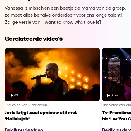
Vanessa is misschien een beetje de mama van de groep,
ze moet alles behalve onderdoen voor ons jonge talent!
Zalige versie van 'I want to know what love is'!
Gerelateerde video's
03:11
03:42
The Voice van Vlaanderen
The Voice van Vl
Joris krijgt zaal opnieuw stil met
Tv-Première:
‘Hallelujah’
hit ‘Let You 
Bekijk nu de video
Bekijk nu de 