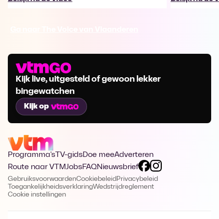
Ga naar The Voice van Vlaanderen
Kijk live, uitgesteld of gewoon lekker
bingewatchen
Kijk op
Programma's
TV-gids
Doe mee
Adverteren
Route naar VTM
Jobs
FAQ
Nieuwsbrief
Gebruiksvoorwaarden
Cookiebeleid
Privacybeleid
Toegankelijkheidsverklaring
Wedstrijdreglement
Cookie instellingen