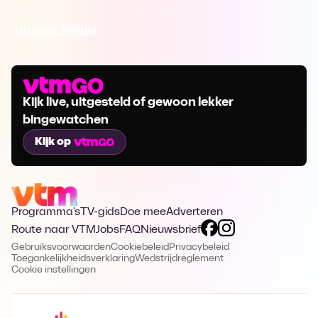
Ga naar Allerlei
Kijk live, uitgesteld of gewoon lekker
bingewatchen
Kijk op
Programma's
TV-gids
Doe mee
Adverteren
Route naar VTM
Jobs
FAQ
Nieuwsbrief
Gebruiksvoorwaarden
Cookiebeleid
Privacybeleid
Toegankelijkheidsverklaring
Wedstrijdreglement
Cookie instellingen