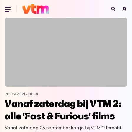
Oeps, browser niet ondersteund
Voor je onze programma's gaat ontdekken,
best je browser updaten of hieronder één
van de ondersteunde browsers
downloaden.
Google Chrome
Download
Firefox
Download
Safari
Download
20.09.2021
-
00:31
Vanaf zaterdag bij VTM 2:
Microsoft Edge
Download
alle 'Fast & Furious' films
Opera
Download
Vanaf zaterdag 25 september kan je bij VTM 2 terecht