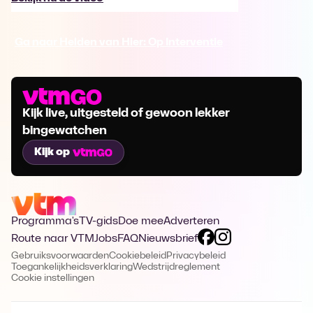
Ga naar Helden van Hier: Op Interventie
Kijk live, uitgesteld of gewoon lekker
bingewatchen
Kijk op
Programma's
TV-gids
Doe mee
Adverteren
Route naar VTM
Jobs
FAQ
Nieuwsbrief
Gebruiksvoorwaarden
Cookiebeleid
Privacybeleid
Toegankelijkheidsverklaring
Wedstrijdreglement
Cookie instellingen