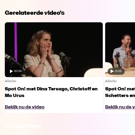
Gerelateerde video's
00:34
01:05
Allerlei
Allerlei
Spot On! met Dina Tersago, Christoff en
Spot On! me
Mo Urus
Schetters en
Bekijk nu de video
Bekijk nu de 
Ga naar Allerlei