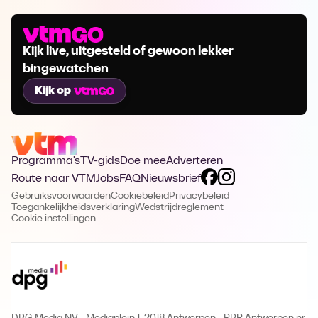
Kijk live, uitgesteld of gewoon lekker
bingewatchen
Kijk op
Programma's
TV-gids
Doe mee
Adverteren
Route naar VTM
Jobs
FAQ
Nieuwsbrief
Gebruiksvoorwaarden
Cookiebeleid
Privacybeleid
Toegankelijkheidsverklaring
Wedstrijdreglement
Cookie instellingen