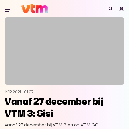
Oeps, browser niet ondersteund
Voor je onze programma's gaat ontdekken,
best je browser updaten of hieronder één
van de ondersteunde browsers
downloaden.
Google Chrome
Download
Firefox
Download
Safari
Download
14.12.2021
-
01:07
Vanaf 27 december bij
Microsoft Edge
Download
VTM 3: Sisi
Opera
Download
Vanaf 27 december bij VTM 3 en op VTM GO.